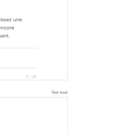
issez une 
encore 
nant.
Voir tout