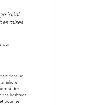
gn idéal 
rbes mises 
s qui 
pert dans un 
 améliorer 
ndront des 
r des hashtags 
et pour les 